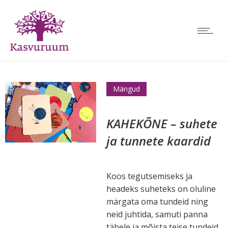
Mängud
KAHEKÕNE – suhete
ja tunnete kaardid
Koos tegutsemiseks ja
headeks suheteks on oluline
märgata oma tundeid ning
neid juhtida, samuti panna
tähele ja mõista teise tundeid.