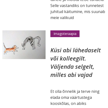
Selle vastandiks on tunnetest
juhitud käitumine, mis suunab
meie valikuid
Imagoteraapia
Küsi abi lähedaselt
või kolleegilt.
Väljenda selgelt,
milles abi vajad
Et olla õnnelik ja terve ning
elada oma väärtustega
kooskõlas, on abiks