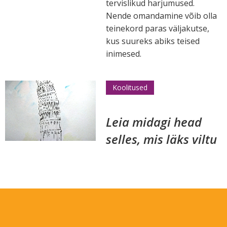
tervislikud harjumused.
Nende omandamine võib olla
teinekord paras väljakutse,
kus suureks abiks teised
inimesed.
Koolitused
Leia midagi head
selles, mis läks viltu